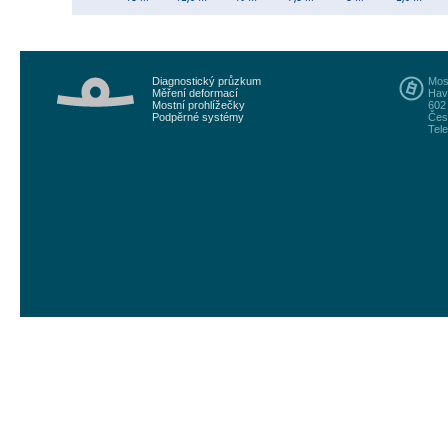
Diagnostický průzkum
Most
Měření deformací
Hav
Mostní prohlížečky
602
Podpěrné systémy
Čes
Tele