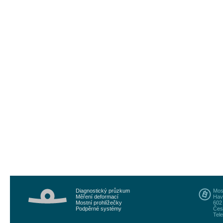
Diagnostický průzkum
Most
Měření deformací
Hav
Mostní prohlížečky
602
Podpěrné systémy
Čes
Tele